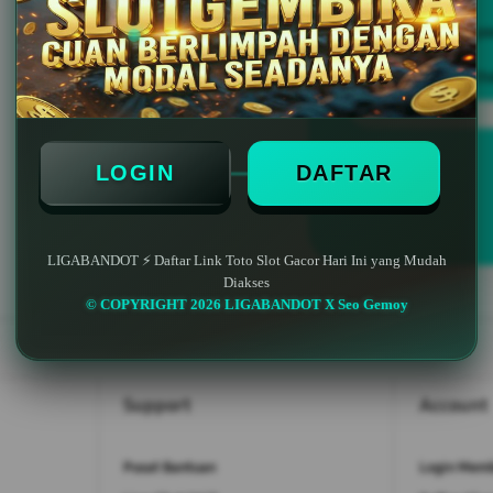
Minimal Depos
Minimal With
LOGIN
DAFTAR
LIGABANDOT ⚡️ Daftar Link Toto Slot Gacor Hari Ini yang Mudah
Diakses
© COPYRIGHT 2026 LIGABANDOT X Seo Gemoy
Support
Account
Pusat Bantuan
Login Mem