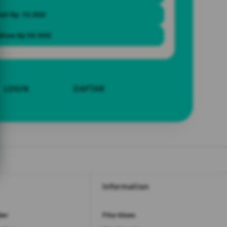
it Rp. 10.000
draw Rp 50.000
LOGIN
DAFTAR
Information
ber
Fitur Akses