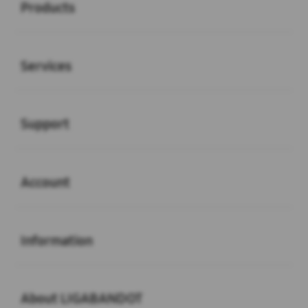
Products
Buka
Services
Buka
Support
Buka
Account
Buka
Information
Buka
About LIGABANDOT