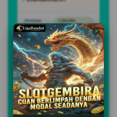
Penilaian
1,584,994
Pengguna
PENGGUNA
Minimal Deposit
10.000 Ribu
Layanan Support
24/7
Platform
Multi-Device
PENAWARAN SPESIAL
BONUS NEW MEMBER 10%