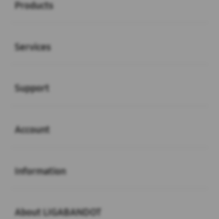
Products
Buka
Services
Buka
Support
Buka
Account
Buka
Information
Buka
About LIGABANDOT